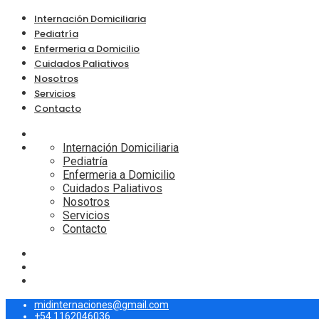
Internación Domiciliaria
Pediatría
Enfermeria a Domicilio
Cuidados Paliativos
Nosotros
Servicios
Contacto
Internación Domiciliaria
Pediatría
Enfermeria a Domicilio
Cuidados Paliativos
Nosotros
Servicios
Contacto
midinternaciones@gmail.com
+54 1162046036